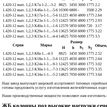
1.420-12 вып. 1,2,3
К7а-1-2...-3-2
8825
3450
3600
1775
2.2
1.420-12 вып. 1,2,3
К46а-1-1...-5-6
10300
6800
-
3500
2.29
1.420-12 вып. 1,2,3
К17а-1-1...-5-6
11225
4650
4800
1775
2.64
1.420-12 вып. 1,2,3
К23а-1-1...-5-5
12425
5850
4800
1775
2.93
1.420-12 вып. 1,2,3
К40а-1-1...-1-6
12570
5850
6000
720
3.17
1.420-12 вып. 1,2,3
К29а-1-1...-5-6
13625
5850
6000
1775
3.22
1.420-12 вып. 1,2,3
К33а-1-1...-4-4
14825
7050
6000
1775
3.5
Размер
Серия
Марка
Объем
h
h
Н
h
1
2
1.420-12 вып. 1,2,3
К8а-1...-4-3
8825
3450
3600
1775
2.52
1.420-12 вып. 1,2,3
К18а-1-1...-5-6
11225
4650
4800
1775
2.64
1.420-12 вып. 1,2,3
К24а-1-1...-9-1
12425
5850
4800
1775
3.02
1.420-12 вып. 1,2,3
К30а-1-1...-7-3
13625
5850
6000
1775
3.35
1.420-12 вып. 1,2,3
К34а-1-1...-5-2
14825
7050
6000
1775
3.64
Наш завод выпускает широкий ассортимент типовых серийных 
готовы предложить услугу изготовления железобетонных издели
Наши производственные мощности позволяют нам изготовить 
ЖБ колонны под высокие нагрузки сеч