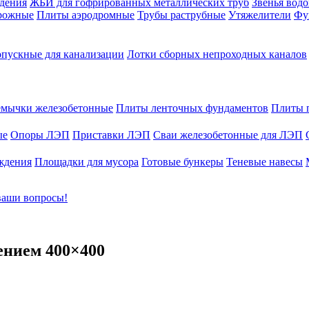
дения
ЖБИ для гофрированных металлических труб
Звенья вод
рожные
Плиты аэродромные
Трубы раструбные
Утяжелители
Фу
пускные для канализации
Лотки сборных непроходных каналов
мычки железобетонные
Плиты ленточных фундаментов
Плиты 
ые
Опоры ЛЭП
Приставки ЛЭП
Сваи железобетонные для ЛЭП
ждения
Площадки для мусора
Готовые бункеры
Теневые навесы
ваши вопросы!
ением 400×400