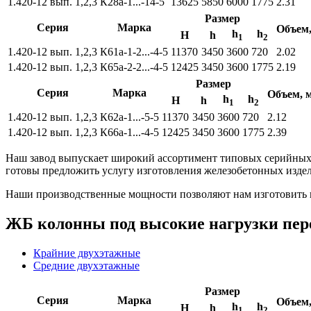
1.420-12 вып. 1,2,3
К28а-1...-14-5
13625
5850
6000
1775
2.31
Размер
Серия
Марка
Объем
h
h
Н
h
1
2
1.420-12 вып. 1,2,3
К61а-1-2...-4-5
11370
3450
3600
720
2.02
1.420-12 вып. 1,2,3
К65а-2-2...-4-5
12425
3450
3600
1775
2.19
Размер
Серия
Марка
Объем, 
h
h
Н
h
1
2
1.420-12 вып. 1,2,3
К62а-1...-5-5
11370
3450
3600
720
2.12
1.420-12 вып. 1,2,3
К66а-1...-4-5
12425
3450
3600
1775
2.39
Наш завод выпускает широкий ассортимент типовых серийных 
готовы предложить услугу изготовления железобетонных издели
Наши производственные мощности позволяют нам изготовить 
ЖБ колонны под высокие нагрузки пере
Крайние двухэтажные
Средние двухэтажные
Размер
Серия
Марка
Объем
h
h
Н
h
1
2