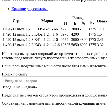
Крайние двухэтажные
Размер
Серия
Марка
Объе
h
h
Н
h
1
2
1.420-12 вып. 1,2,3
К39а-1-2...-3-6
4775
3000
-
1775
1.19
1.420-12 вып. 1,2,3
К45а-1-2...-1-6
5975
4200
-
1775
1.5
1.420-12 вып. 1,2,3
К41а-1-2...-2-6
9575
3000
4800
1775
2.41
1.420-12 вып. 1,2,3
К43а-1-2...б-2-6
13625
5850
6000
1775
3.32
Наш завод выпускает широкий ассортимент типовых серийных 
готовы предложить услугу изготовления железобетонных издели
Наши производственные мощности позволяют нам изготовить 
Поиск по сайту
Search
for:
Завод ЖБИ «Радиан»
Предприятие с четкой структурой производства и хорошо нал
Основным направлением деятельности нашей компании являет