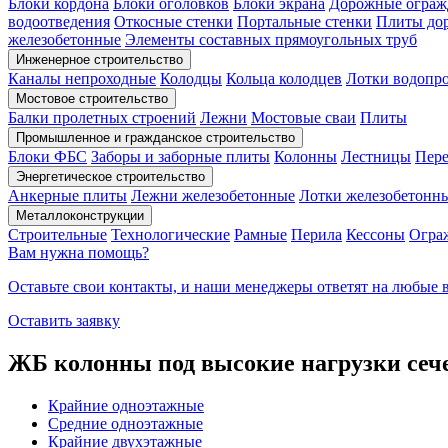
Блоки кордона
Блоки оголовков
Блоки экрана
Дорожные ограж
водоотведения
Откосные стенки
Портальные стенки
Плиты до
железобетонные
Элементы составных прямоугольных труб
Инженерное строительство
Каналы непроходные
Колодцы
Кольца колодцев
Лотки водопро
Мостовое строительство
Балки пролетных строений
Лежни
Мостовые сваи
Плиты
Промышленное и гражданское строительство
Блоки ФБС
Заборы и заборные плиты
Колонны
Лестницы
Пере
Энергетическое строительство
Анкерные плиты
Лежни железобетонные
Лотки железобетонн
Металлоконструкции
Строительные
Технологические
Рамные
Перила
Кессоны
Огра
Вам нужна помощь?
Оставьте свои контакты, и наши менеджеры ответят на любые 
Оставить заявку
ЖБ колонны под высокие нагрузки сеч
Крайние одноэтажные
Средние одноэтажные
Крайние двухэтажные