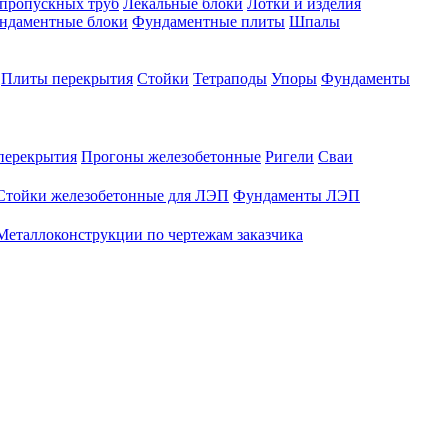
опропускных труб
Лекальные блоки
Лотки и изделия
ндаментные блоки
Фундаментные плиты
Шпалы
Плиты перекрытия
Стойки
Тетраподы
Упоры
Фундаменты
перекрытия
Прогоны железобетонные
Ригели
Сваи
Стойки железобетонные для ЛЭП
Фундаменты ЛЭП
Металлоконструкции по чертежам заказчика