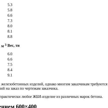
5.3
5.8
6.6
7.3
8.0
8.1
8.8
3
Вес, тн
, м
6.0
6.6
7.5
8.4
9.1
железобетонных изделий, однако многим заказчикам требуются
й на заказ по чертежам заказчика.
практически любое ЖБИ-изделие из различных марок бетона.
ением 600×400