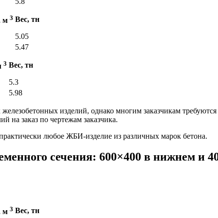
5.8
3
Вес, тн
, м
5.05
5.47
3
Вес, тн
м
5.3
5.98
железобетонных изделий, однако многим заказчикам требуются
й на заказ по чертежам заказчика.
практически любое ЖБИ-изделие из различных марок бетона.
менного сечения: 600×400 в нижнем и 40
3
Вес, тн
, м