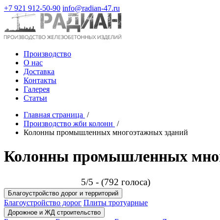
+7 921 912-50-90
info@radian-47.ru
Производство
О нас
Доставка
Контакты
Галерея
Статьи
Главная страница
/
Производство жби колонн
/
Колонны промышленных многоэтажных зданий
Колонны промышленных мног
5/5 - (792 голоса)
Благоустройство дорог и территорий
Благоустройство дорог
Плиты тротуарные
Дорожное и ЖД строительство