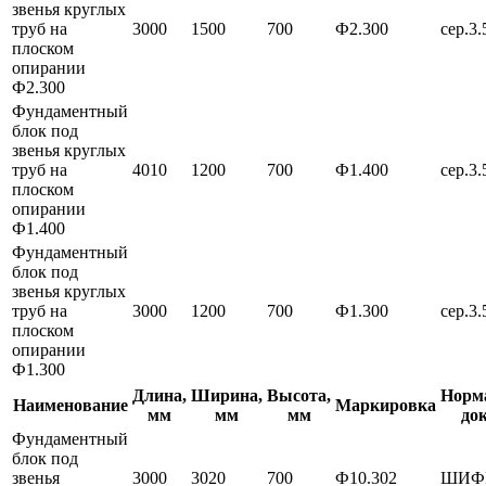
звенья круглых
труб на
3000
1500
700
Ф2.300
сер.3.
плоском
опирании
Ф2.300
Фундаментный
блок под
звенья круглых
труб на
4010
1200
700
Ф1.400
сер.3.
плоском
опирании
Ф1.400
Фундаментный
блок под
звенья круглых
труб на
3000
1200
700
Ф1.300
сер.3.
плоском
опирании
Ф1.300
Длина,
Ширина,
Высота,
Норм
Наименование
Маркировка
мм
мм
мм
до
Фундаментный
блок под
звенья
3000
3020
700
Ф10.302
ШИФР