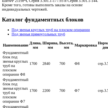
ШИФР 2119РЧ, Серия 3.501.1-177.93 и Серия 3.501.1-144.
Кроме того, готовы выполнить заказы на основе
индивидуальных чертежей.
Каталог фундаментных блоков
Под звенья круглых труб на плоском опирании
Под звенья прямоугольных труб
Длина,
Ширина,
Высота,
Норм
Наименование
Маркировка
мм
мм
мм
до
Фундаментный
блок под
звенья круглых
1700
2840
700
Ф8
сер.3.
труб на
плоском
опирании Ф8
Фундаментный
блок под
звенья круглых
1700
2200
700
Ф7
сер.3.
труб на
плоском
опирании Ф7
Фундаментный