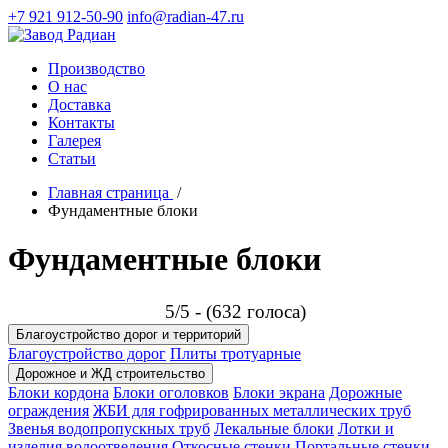
+7 921 912-50-90
info@radian-47.ru
Производство
О нас
Доставка
Контакты
Галерея
Статьи
Главная страница
/
Фундаментные блоки
Фундаментные блоки
5/5 - (632 голоса)
Благоустройство дорог и территорий
Благоустройство дорог
Плиты тротуарные
Дорожное и ЖД строительство
Блоки кордона
Блоки оголовков
Блоки экрана
Дорожные
ограждения
ЖБИ для гофрированных металлических труб
Звенья водопропускных труб
Лекальные блоки
Лотки и
изделия водоотведения
Откосные стенки
Портальные стенки