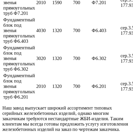
звенья
2010
1590
700
Ф7.201
177.9
прямоугольных
труб Ф7.201
Фундаментный
блок под
сер.3.
звенья
4030
1320
700
Ф6.403
177.9
прямоугольных
труб Ф6.403
Фундаментный
блок под
сер.3.
звенья
3020
1320
700
Ф6.302
177.9
прямоугольных
труб Ф6.302
Фундаментный
блок под
сер.3.
звенья
2010
1320
700
Ф6.201
177.9
прямоугольных
труб Ф6.201
Наш завод выпускает широкий ассортимент типовых
серийных железобетонных изделий, однако многим
заказчикам требуются нестандартные ЖБИ-изделия. Таким
клиентам мы всегда готовы предложить услугу изготовления
железобетонных изделий на заказ по чертежам заказчика.