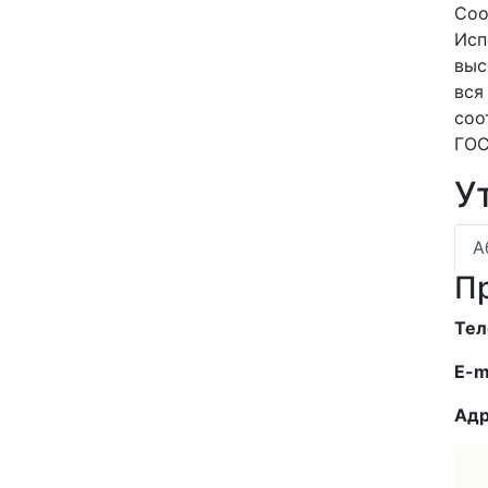
Соо
Исп
выс
вся
соо
ГО
У
А
П
Тел
E-m
Ад