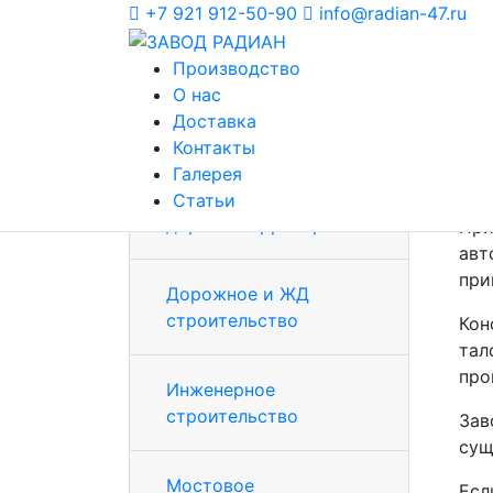
+7 921 912-50-90
info@radian-47.ru
Главная страница
/
Звенья водопропу
Производство
Звенья водопро
О нас
Доставка
5/5 - (702 голоса)
Контакты
З
Галерея
Благоустройство
Статьи
дорог и территорий
При
авт
при
Дорожное и ЖД
строительство
Кон
тал
про
Инженерное
строительство
Зав
сущ
Мостовое
Есл