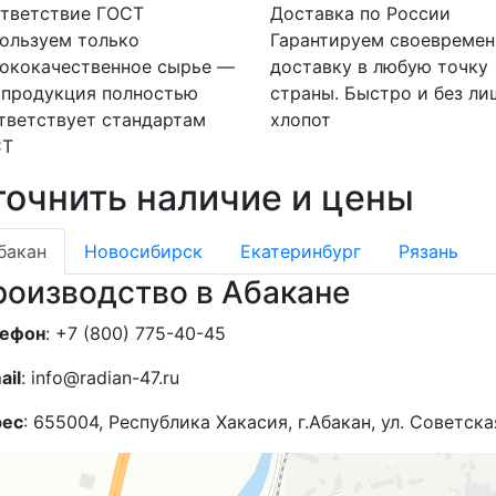
тветствие ГОСТ
Доставка по России
ользуем только
Гарантируем своевреме
ококачественное сырье —
доставку в любую точку
 продукция полностью
страны. Быстро и без ли
тветствует стандартам
хлопот
СТ
точнить наличие и цены
бакан
Новосибирск
Екатеринбург
Рязань
роизводство в Абакане
ефон
: +7 (800) 775-40-45
ail
: info@radian-47.ru
рес
: 655004, Республика Хакасия, г.Абакан, ул. Советска