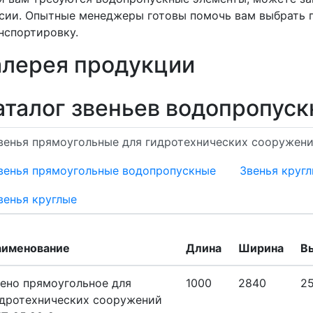
сии. Опытные менеджеры готовы помочь вам выбрать п
нспортировку.
алерея продукции
аталог звеньев водопропуск
венья прямоугольные для гидротехнических сооружен
венья прямоугольные водопропускные
Звенья круг
венья круглые
аименование
Длина
Ширина
В
ено прямоугольное для
1000
2840
2
дротехнических сооружений