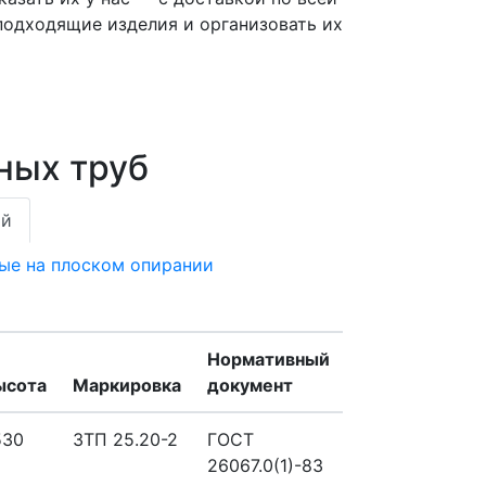
одходящие изделия и организовать их
ных труб
ий
лые на плоском опирании
Нормативный
ысота
Маркировка
документ
530
ЗТП 25.20-2
ГОСТ
26067.0(1)-83