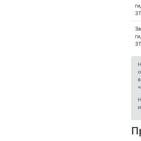
ги
ЗТ
Зв
ги
ЗТ
Н
о
в
ч
Н
и
П