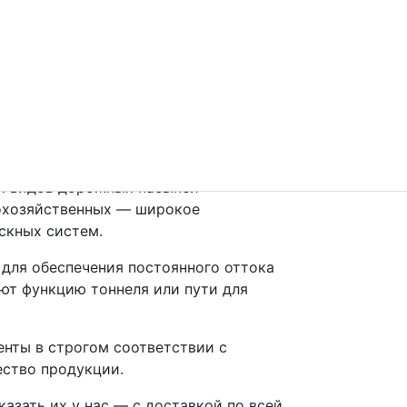
 по ГОСТ
ых видов дорожных насыпей —
охозяйственных — широкое
скных систем.
для обеспечения постоянного оттока
ют функцию тоннеля или пути для
нты в строгом соответствии с
ство продукции.
азать их у нас — с доставкой по всей