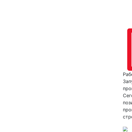
Раб
Зап
про
Сег
поз
про
стр