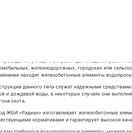
скных труб
пускных труб
венья водопропускных труб
 проведении укладочных работ для создания различн
омобильных, железнодорожных, городских или сельск
менение находят железобетонные элементы водопропу
струкции данного типа служат надежными средствами 
ой и дождевой воды, в некоторых случаях они выполня
гона скота.
од ЖБИ «Радиан» изготавливает железобетонные элеме
ествующими нормативами и гарантирует высокое каче
и вам требуются водопропускные элементы, можете зак