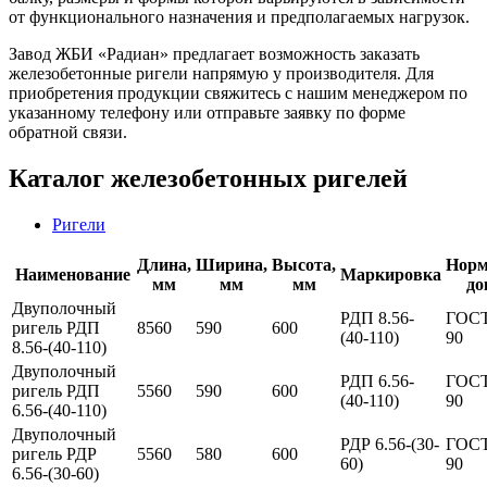
от функционального назначения и предполагаемых нагрузок.
Завод ЖБИ «Радиан» предлагает возможность заказать
железобетонные ригели напрямую у производителя. Для
приобретения продукции свяжитесь с нашим менеджером по
указанному телефону или отправьте заявку по форме
обратной связи.
Каталог железобетонных ригелей
Ригели
Длина,
Ширина,
Высота,
Нор
Наименование
Маркировка
мм
мм
мм
до
Двуполочный
РДП 8.56-
ГОСТ
ригель РДП
8560
590
600
(40-110)
90
8.56-(40-110)
Двуполочный
РДП 6.56-
ГОСТ
ригель РДП
5560
590
600
(40-110)
90
6.56-(40-110)
Двуполочный
РДР 6.56-(30-
ГОСТ
ригель РДР
5560
580
600
60)
90
6.56-(30-60)