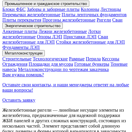
Промышленное и гражданское строительство
Блоки ФБС
Заборы и заборные плиты
Колонны
Лестницы
Перемычки железобетонные
Плиты ленточных фундаментов
Плиты перекрытия
Прогоны железобетонные
Ригели
Сваи
Энергетическое строительство
Анкерные плиты
Лежни железобетонные
Лотки
железобетонные
Опоры ЛЭП
Приставки ЛЭП
Сваи
железобетонные для ЛЭП
Стойки железобетонные для ЛЭП
Фундаменты ЛЭП
Металлоконструкции
Строительные
Технологические
Рамные
Перила
Кессоны
Ограждения
Площадки для мусора
Готовые бункеры
Теневые
навесы
Металлоконструкции по чертежам заказчика
Вам нужна помощь?
Оставьте свои контакты, и наши менеджеры ответят на любые
ваши вопросы!
Оставить заявку
Железобетонные ригели — линейные несущие элементы из
железобетона, предназначенные для надежной поддержки
ЖБИ панелей и других сложных конструкций, состоящих из
нескольких частей. Элемент представляет собой длинную
балку, размеры и формы которой варьируются в зависимости