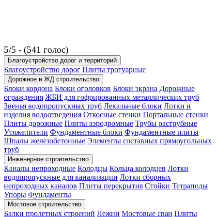
5/5 - (541 голос)
Благоустройство дорог и территорий
Благоустройство дорог
Плиты тротуарные
Дорожное и ЖД строительство
Блоки кордона
Блоки оголовков
Блоки экрана
Дорожные
ограждения
ЖБИ для гофрированных металлических труб
Звенья водопропускных труб
Лекальные блоки
Лотки и
изделия водоотведения
Откосные стенки
Портальные стенки
Плиты дорожные
Плиты аэродромные
Трубы раструбные
Утяжелители
Фундаментные блоки
Фундаментные плиты
Шпалы железобетонные
Элементы составных прямоугольных
труб
Инженерное строительство
Каналы непроходные
Колодцы
Кольца колодцев
Лотки
водопропускные для канализации
Лотки сборных
непроходных каналов
Плиты перекрытия
Стойки
Тетраподы
Упоры
Фундаменты
Мостовое строительство
Балки пролетных строений
Лежни
Мостовые сваи
Плиты