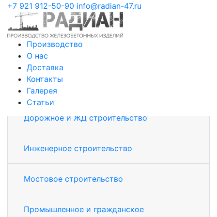
+7 921 912-50-90
info@radian-47.ru
Главная страница
/
Тетраподы
Тетраподы
Производство
О нас
5/5 - (500 голосов)
Доставка
Контакты
Благоустройство дорог и территорий
Галерея
Статьи
Дорожное и ЖД строительство
Инженерное строительство
Мостовое строительство
Промышленное и гражданское